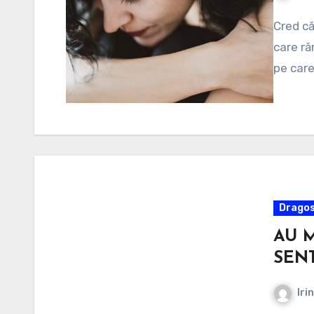
Cred că
care ră
pe care 
Dragos
AU M
SEN
Iri