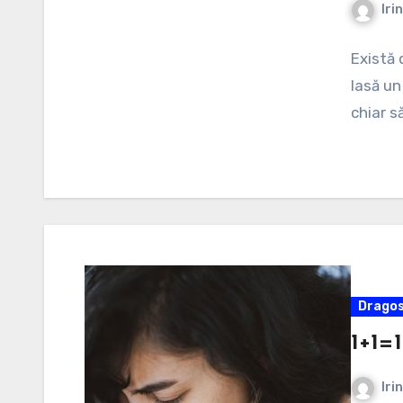
Iri
Există 
lasă un
chiar s
Dragos
1+1=1
Iri