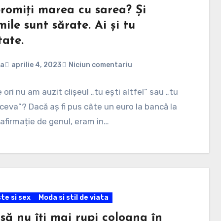
promiți marea cu sarea? Și
mile sunt sărate. Ai și tu
tate.
na
aprilie 4, 2023
Niciun comentariu
 ori nu am auzit clișeul „tu ești altfel” sau „tu
tceva”? Dacă aș fi pus câte un euro la bancă la
 afirmație de genul, eram in…
te si sex
Moda si stil de viata
să nu îți mai rupi coloana în