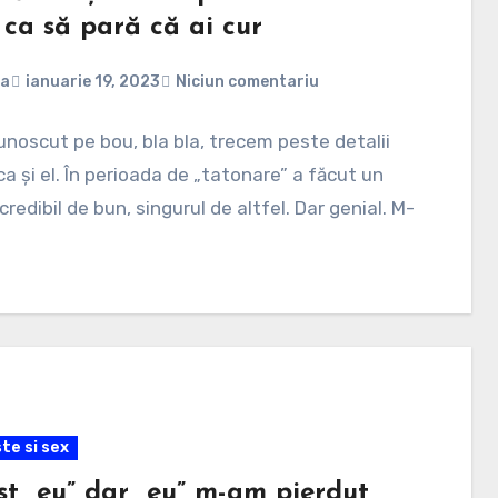
 ca să pară că ai cur
na
ianuarie 19, 2023
Niciun comentariu
noscut pe bou, bla bla, trecem peste detalii
 ca și el. În perioada de „tatonare” a făcut un
credibil de bun, singurul de altfel. Dar genial. M-
te si sex
st „eu” dar „eu” m-am pierdut