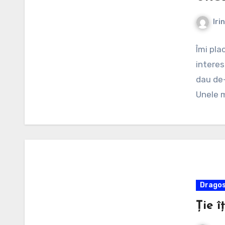
Iri
Îmi pla
interes
dau de-
Unele 
Dragos
Ție î