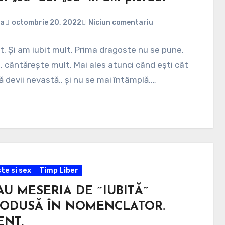
na
octombrie 20, 2022
Niciun comentariu
t. Și am iubit mult. Prima dragoste nu se pune.
 cântărește mult. Mai ales atunci când ești cât
ă devii nevastă.. și nu se mai întâmplă.…
te si sex
Timp Liber
U MESERIA DE ˝IUBITĂ˝
RODUSĂ ÎN NOMENCLATOR.
ENT.