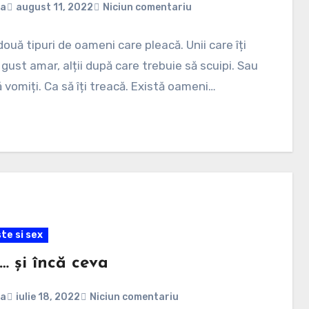
na
august 11, 2022
Niciun comentariu
două tipuri de oameni care pleacă. Unii care îți
 gust amar, alții după care trebuie să scuipi. Sau
ă vomiți. Ca să îți treacă. Există oameni…
te si sex
… și încă ceva
na
iulie 18, 2022
Niciun comentariu