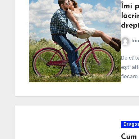
Îmi 
lacri
drep
Iri
De câte
ești al
fiecare
Dragos
Cum 