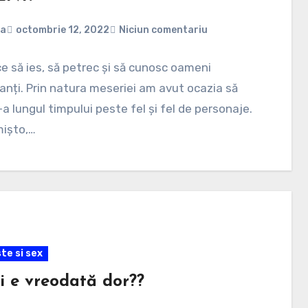
na
octombrie 12, 2022
Niciun comentariu
ce să ies, să petrec și să cunosc oameni
anți. Prin natura meseriei am avut ocazia să
a lungul timpului peste fel și fel de personaje.
mișto,…
te si sex
ți e vreodată dor??