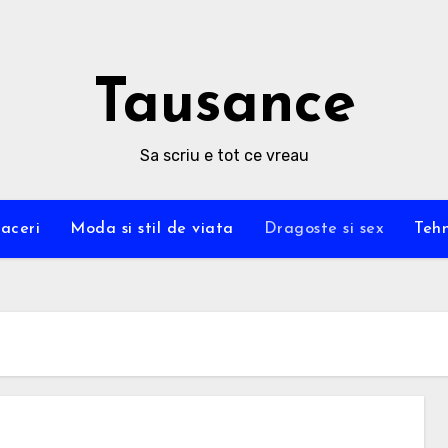
Tausance
Sa scriu e tot ce vreau
aceri
Moda si stil de viata
Dragoste si sex
Tehn