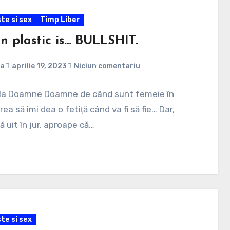
te si sex
Timp Liber
in plastic is… BULLSHIT.
na
aprilie 19, 2023
Niciun comentariu
 la Doamne Doamne de când sunt femeie în
rea să îmi dea o fetiţă când va fi să fie… Dar,
 uit în jur, aproape că…
te si sex