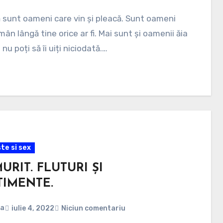
 sunt oameni care vin și pleacă. Sunt oameni
mân lângă tine orice ar fi. Mai sunt și oamenii ăia
nu poți să îi uiți niciodată.…
te si sex
URIT. FLUTURI ȘI
TIMENTE.
na
iulie 4, 2022
Niciun comentariu