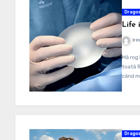
Dragos
Life 
Iri
Mă rog
toată fi
când mă
Dragos