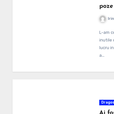
poze
Iri
L-am cu
inutile
lucru in
a…
Dragos
Ai fo