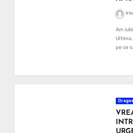
Iri
Am iubi
Ultima…
pe ce s
Dragos
VREA
INT
URG